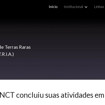
Início
Institucional
Linhas
ip to main content
Skip to navigat
de Terras Raras
R.I.A.)
INCT concluiu suas atividades e