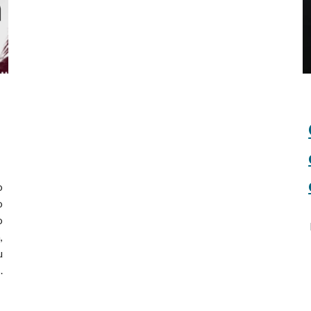
a
o
o
o
,
u
.