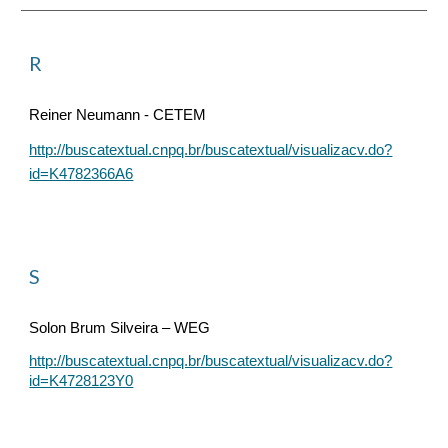
R
Reiner Neumann - CETEM
http://buscatextual.cnpq.br/buscatextual/visualizacv.do?
id=K4782366A6
S
Solon Brum Silveira – WEG
http://buscatextual.cnpq.br/buscatextual/visualizacv.do?
id=K4728123Y0