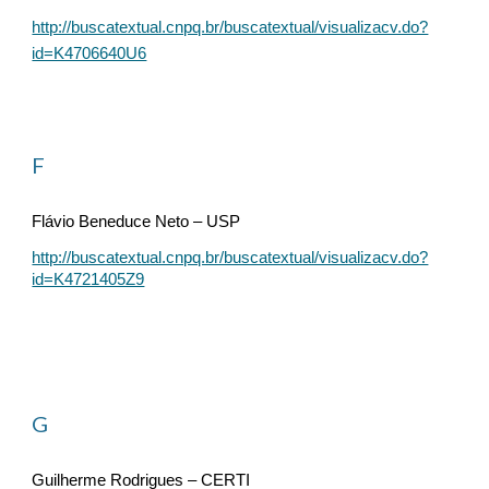
http://buscatextual.cnpq.br/buscatextual/visualizacv.do?
id=K4706640U6
F
Flávio Beneduce Neto – USP
http://buscatextual.cnpq.br/buscatextual/visualizacv.do?
id=K4721405Z9
G
Guilherme Rodrigues – CERTI