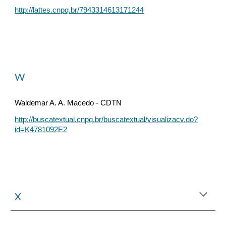
http://lattes.cnpq.br/7943314613171244
W
Waldemar A. A. Macedo - CDTN
http://buscatextual.cnpq.br/buscatextual/visualizacv.do?
id=K4781092E2
X