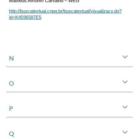
Matheus Amorim Carvalho – WEG
http://buscatextual.cnpq.br/buscatextual/visualizacv.do?
id=K4596587E5
N
O
P
Q