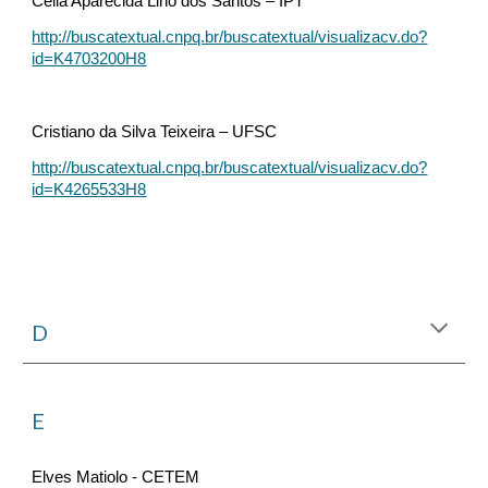
Célia Aparecida Lino dos Santos – IPT
http://buscatextual.cnpq.br/buscatextual/visualizacv.do?
id=K4703200H8
Cristiano da Silva Teixeira – UFSC
http://buscatextual.cnpq.br/buscatextual/visualizacv.do?
id=K4265533H8
D
E
Elves Matiolo - CETEM