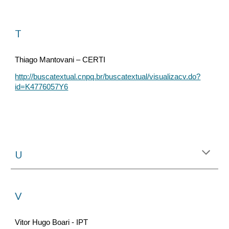
T
Thiago Mantovani – CERTI
http://buscatextual.cnpq.br/buscatextual/visualizacv.do?
id=K4776057Y6
U
V
Vitor Hugo Boari - IPT