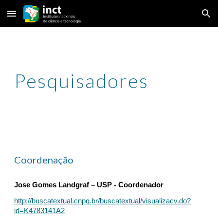
Skip to main content
Skip to navigation
Pesquisadores
Coordenação
Jose Gomes Landgraf – USP - Coordenador
http://buscatextual.cnpq.br/buscatextual/visualizacv.do?
id=K4783141A2