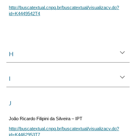
http://buscatextual.cnpq.br/buscatextual/visualizacv.do?
id=K4449542T4
H
I
J
João Ricardo Filipini da Silveira – IPT
http://buscatextual.cnpq.br/buscatextual/visualizacv.do?
id=K4462953T7