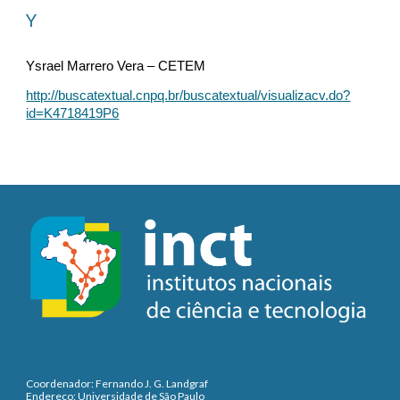
Y
Ysrael Marrero Vera – CETEM
http://buscatextual.cnpq.br/buscatextual/visualizacv.do?
id=K4718419P6
Coordenador: Fernando J. G. Landgraf
Endereço: Universidade de São Paulo