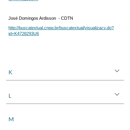
José Domingos Ardisson - CDTN
http://buscatextual.cnpq.br/buscatextual/visualizacv.do?
id=K4728293U6
K
L
M