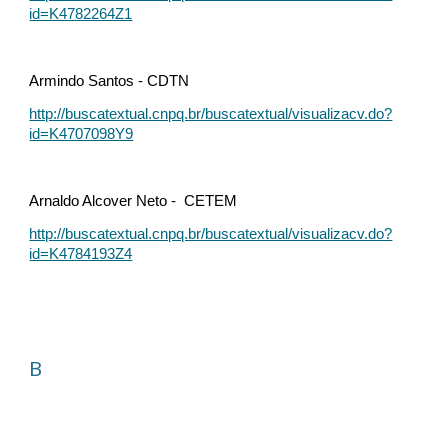
id=K4782264Z1
Armindo Santos - CDTN
http://buscatextual.cnpq.br/buscatextual/visualizacv.do?
id=K4707098Y9
Arnaldo Alcover Neto - CETEM
http://buscatextual.cnpq.br/buscatextual/visualizacv.do?
id=K4784193Z4
B